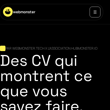
webmonster
☰
Ouvrir o
PAR WEBMONSTER.TECH X L'ASSOCIATION HUBMONSTER.IO
Des CV qui
montrent ce
que vous
savez faire.