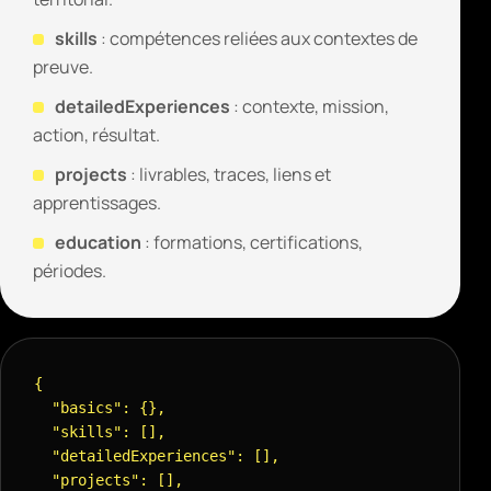
skills
: compétences reliées aux contextes de
preuve.
detailedExperiences
: contexte, mission,
action, résultat.
projects
: livrables, traces, liens et
apprentissages.
education
: formations, certifications,
périodes.
{

  "basics": {},

  "skills": [],

  "detailedExperiences": [],

  "projects": [],
