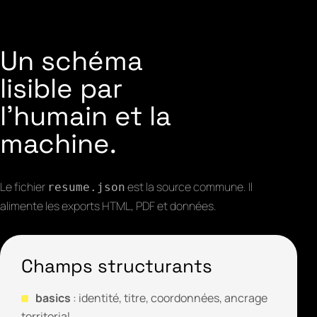
Un schéma
lisible par
l'humain et la
machine.
Le fichier
est la source commune. Il
resume.json
alimente les exports HTML, PDF et données.
Champs structurants
basics
: identité, titre, coordonnées, ancrage
territorial.