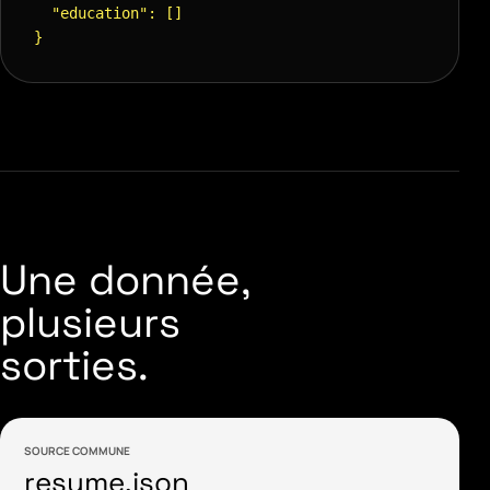
  "education": []

}
Une donnée,
plusieurs
sorties.
SOURCE COMMUNE
resume.json