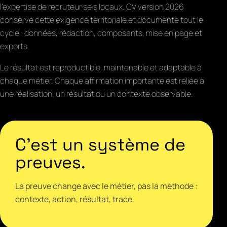
l'expertise de recruteur·se·s locaux. CV version 2026
conserve cette exigence territoriale et documente tout le
cycle : données, rédaction, composants, mise en page et
exports.
Le résultat est reproductible, maintenable et adaptable à
chaque métier. Chaque affirmation importante est reliée à
une réalisation, un résultat ou un contexte observable.
C'est un système de
preuves.
La preuve change avec le métier, pas la méthode :
contexte, action, résultat, trace.