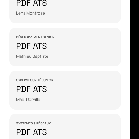
PDF ATS
Léna Montrose
DÉVELOPPEMENT SENIOR
PDF ATS
Mathieu Baptiste
CYBERSÉCURITÉ JUNIOR
PDF ATS
Maël Dorville
SYSTÈMES & RÉSEAUX
PDF ATS